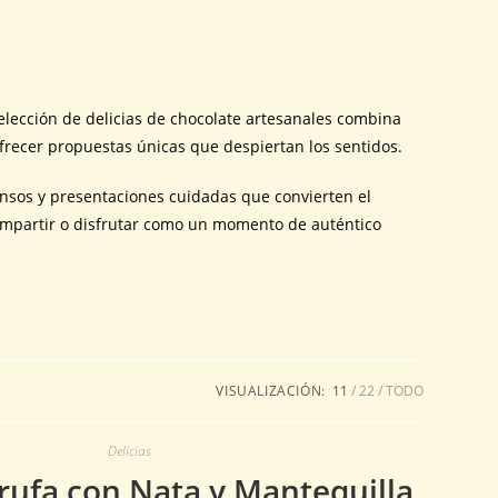
selección de delicias de chocolate artesanales combina
ofrecer propuestas únicas que despiertan los sentidos.
ensos y presentaciones cuidadas que convierten el
compartir o disfrutar como un momento de auténtico
VISUALIZACIÓN:
11
22
TODO
Delicias
rufa con Nata y Mantequilla