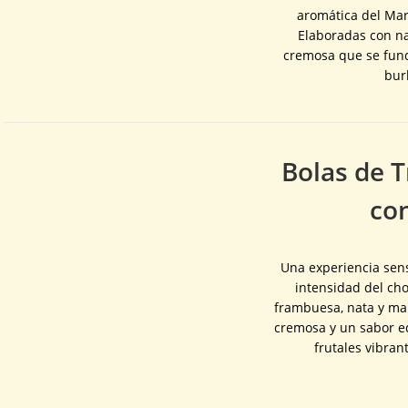
aromática del Mar
Elaboradas con na
cremosa que se fund
bur
Bolas de T
co
Una experiencia sens
intensidad del cho
frambuesa, nata y man
cremosa y un sabor e
frutales vibran