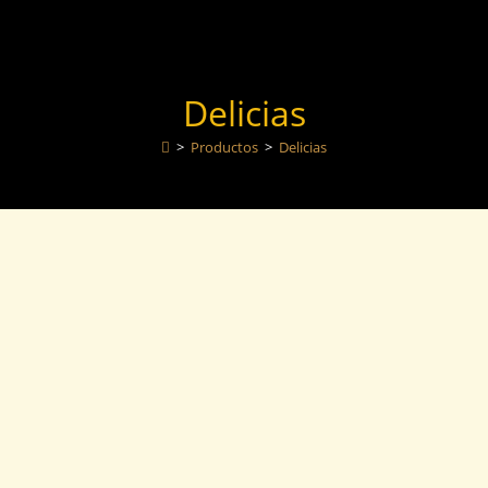
Delicias
>
Productos
>
Delicias