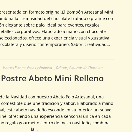
 presentada en formato original.El Bombón Artesanal Mini
combina la cremosidad del chocolate trufado o praliné con
n elegante sobre palo, ideal para eventos, regalos
etalles corporativos. Elaborado a mano con chocolate
eleccionados, ofrece una experiencia visual y gustativa
hocolatera y diseño contemporáneo. Sabor, creatividad…
- Hoteles,Eventos,Ferias y Empresa -
,
Delicias
,
Piruletas de Chocolate
ostre Abeto Mini Relleno
de la Navidad con nuestro Abeto Polo Artesanal, una
e comestible que une tradición y sabor. Elaborado a mano
nal, este abeto navideño esconde en su interior un suave
liné, ofreciendo una experiencia sensorial única en cada
mo regalo gourmet o centro de mesa navideño, combina
la…