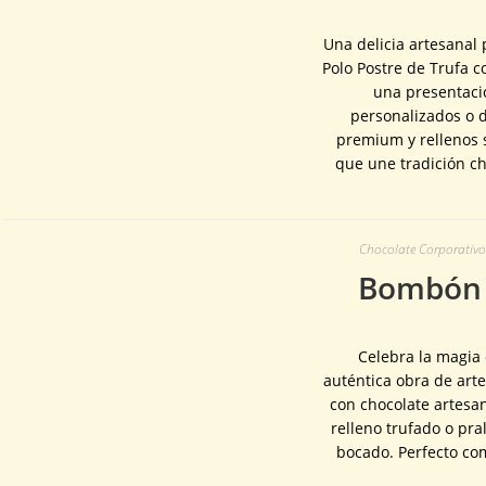
Una delicia artesanal
Polo Postre de Trufa 
una presentació
personalizados o d
premium y rellenos s
que une tradición c
Chocolate Corporativo 
Bombón P
Celebra la magia 
auténtica obra de art
con chocolate artesa
relleno trufado o pra
bocado. Perfecto co