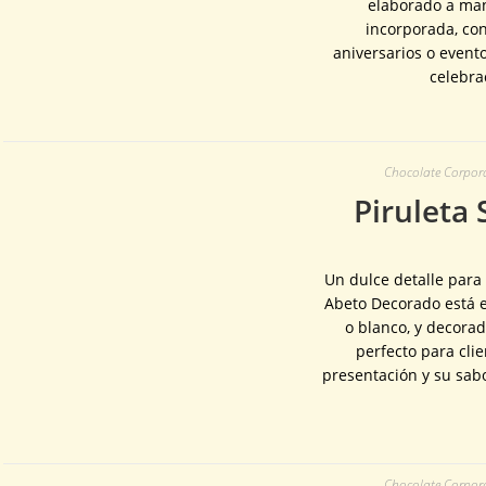
elaborado a ma
incorporada, con
aniversarios o event
celebra
Chocolate Corporat
Piruleta
Un dulce detalle para 
Abeto Decorado está 
o blanco, y decorad
perfecto para cli
presentación y su sabo
Chocolate Corporat