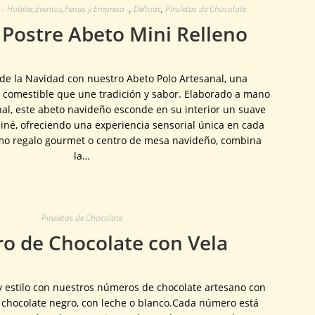
- Hoteles,Eventos,Ferias y Empresa -
,
Delicias
,
Piruletas de Chocolate
ostre Abeto Mini Relleno
de la Navidad con nuestro Abeto Polo Artesanal, una
e comestible que une tradición y sabor. Elaborado a mano
nal, este abeto navideño esconde en su interior un suave
liné, ofreciendo una experiencia sensorial única en cada
mo regalo gourmet o centro de mesa navideño, combina
la…
Piruletas de Chocolate
 de Chocolate con Vela
y estilo con nuestros números de chocolate artesano con
n chocolate negro, con leche o blanco.Cada número está