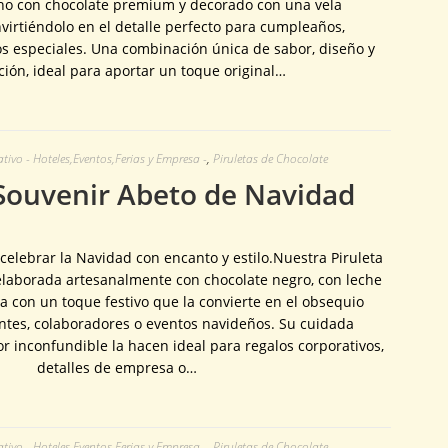
no con chocolate premium y decorado con una vela
virtiéndolo en el detalle perfecto para cumpleaños,
os especiales. Una combinación única de sabor, diseño y
ción, ideal para aportar un toque original…
ivo - Hoteles,Eventos,Ferias y Empresa -
,
Piruletas de Chocolate
 Souvenir Abeto de Navidad
celebrar la Navidad con encanto y estilo.Nuestra Piruleta
elaborada artesanalmente con chocolate negro, con leche
a con un toque festivo que la convierte en el obsequio
entes, colaboradores o eventos navideños. Su cuidada
r inconfundible la hacen ideal para regalos corporativos,
detalles de empresa o…
ivo - Hoteles,Eventos,Ferias y Empresa -
,
Piruletas de Chocolate