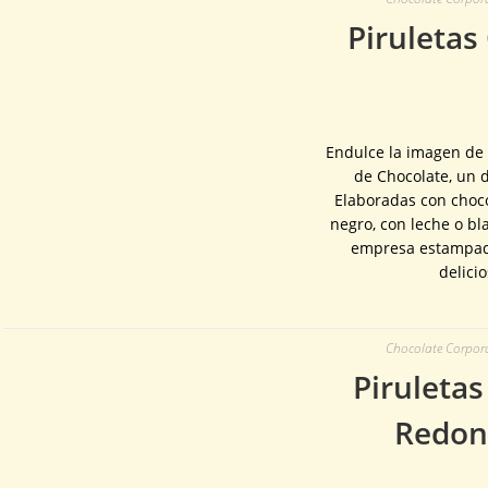
Piruletas
Endulce la imagen de
de Chocolate, un d
Elaboradas con choco
negro, con leche o bl
empresa estampado
delici
Chocolate Corporat
Piruletas
Redon