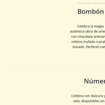
Chocolate Corporativo 
Bombón P
Celebra la magia 
auténtica obra de art
con chocolate artesa
relleno trufado o pra
bocado. Perfecto co
Número
Celebra con dulzura 
vela, disponibles e