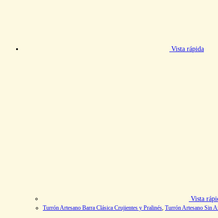
Vista rápida
Vista rápi
Turrón Artesano Barra Clásica Crujientes y Pralinés
,
Turrón Artesano Sin A