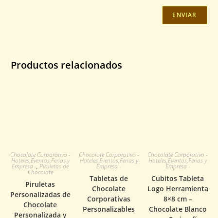
Productos relacionados
Chocolate Corporativo -
Chocolate Corporativo -
Chocolate Corporativo -
Hoteles,Eventos,Ferias y
Hoteles,Eventos,Ferias y
Hoteles,Eventos,Ferias y
Empresa -
,
Piruletas de
Empresa -
Empresa -
Chocolate
Tabletas de
Cubitos Tableta
Piruletas
Chocolate
Logo Herramienta
Personalizadas de
Corporativas
8×8 cm –
Chocolate
Personalizables
Chocolate Blanco
Personalizada y