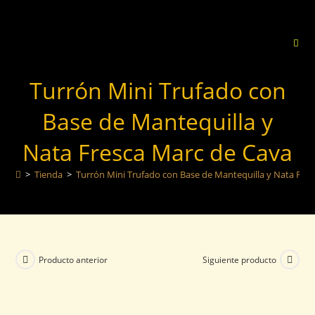
Turrón Mini Trufado con
Base de Mantequilla y
Nata Fresca Marc de Cava
>
Tienda
>
Turrón Mini Trufado con Base de Mantequilla y Nata Fre
Producto anterior
Siguiente producto