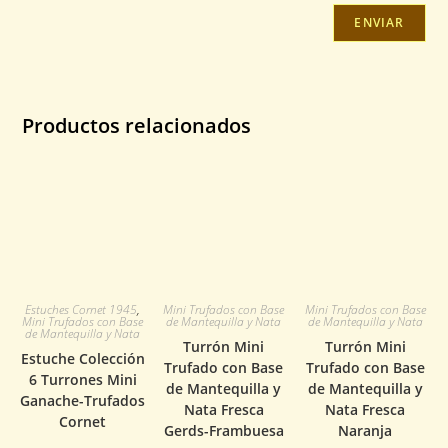
Productos relacionados
Estuches Cornet 1945
,
Mini Trufados con Base
Mini Trufados con Base
Mini Trufados con Base
de Mantequilla y Nata
de Mantequilla y Nata
de Mantequilla y Nata
Turrón Mini
Turrón Mini
Estuche Colección
Trufado con Base
Trufado con Base
6 Turrones Mini
de Mantequilla y
de Mantequilla y
Ganache-Trufados
Nata Fresca
Nata Fresca
Cornet
Gerds-Frambuesa
Naranja