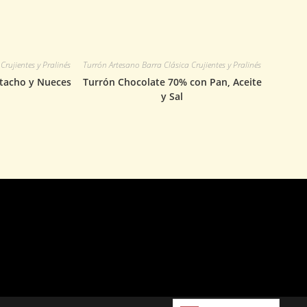
Crujientes y Pralinés
Turrón Artesano Barra Clásica Crujientes y Pralinés
stacho y Nueces
Turrón Chocolate 70% con Pan, Aceite
y Sal