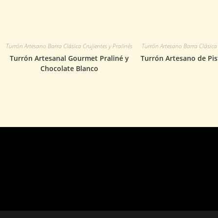
Turrón Artesano Barra Clásica Crujientes y Pralinés
Turrón Artesano Barra Clásica 
Turrón Artesanal Gourmet Praliné y
Turrón Artesano de Pi
Chocolate Blanco