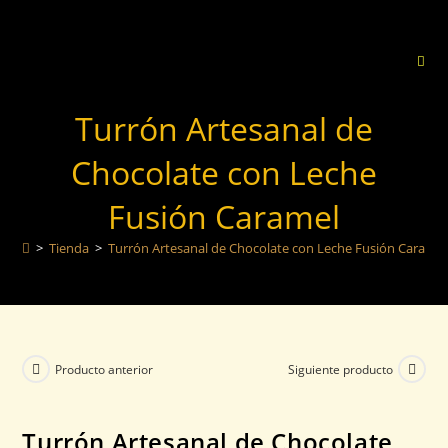
Turrón Artesanal de
Chocolate con Leche
Fusión Caramel
>
Tienda
>
Turrón Artesanal de Chocolate con Leche Fusión Caramel
Producto anterior
Siguiente producto
Turrón Artesanal de Chocolate