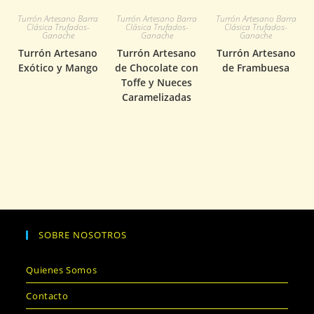
Turrón Artesano Barra
Turrón Artesano Barra
Turrón Artesano Barra
Clásica Trufados-
Clásica Trufados-
Clásica Trufados-
Ganache
Ganache
Ganache
Turrón Artesano
Turrón Artesano
Turrón Artesano
Exótico y Mango
de Chocolate con
de Frambuesa
Toffe y Nueces
Caramelizadas
SOBRE NOSOTROS
Quienes Somos
Contacto