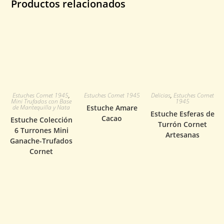
Productos relacionados
Estuches Cornet 1945
,
Estuches Cornet 1945
Delicias
,
Estuches Cornet
Mini Trufados con Base
1945
de Mantequilla y Nata
Estuche Amare
Estuche Esferas de
Cacao
Estuche Colección
Turrón Cornet
6 Turrones Mini
Artesanas
Ganache-Trufados
Cornet