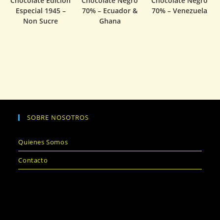
Chocolate Edición
Chocolate Negro
Chocolate Negro
Especial 1945 –
70% – Ecuador &
70% – Venezuela
Non Sucre
Ghana
SOBRE NOSOTROS
Quienes Somos
Contacto