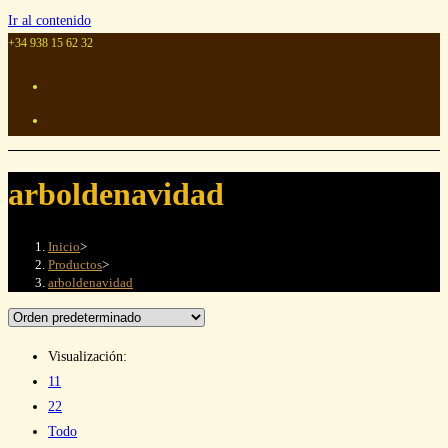
Ir al contenido
+34 938 15 62 32
arboldenavidad
Inicio
>
Productos
>
arboldenavidad
Visualización:
11
22
Todo