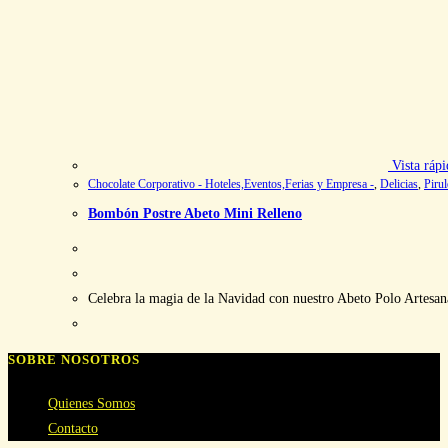
Vista rápi
Chocolate Corporativo - Hoteles,Eventos,Ferias y Empresa -
,
Delicias
,
Pirul
Bombón Postre Abeto Mini Relleno
Celebra la magia de la Navidad con nuestro Abeto Polo Artesana
SOBRE NOSOTROS
Quienes Somos
Contacto