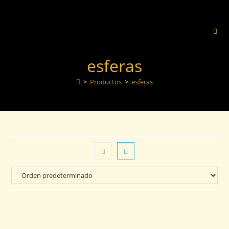
esferas
>
Productos
>
esferas